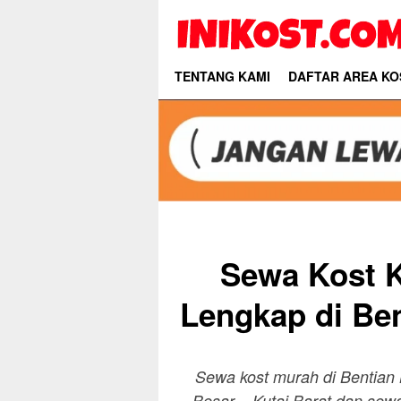
Skip
to
content
TENTANG KAMI
DAFTAR AREA KO
Sewa Kost 
Lengkap di Ben
Sewa kost murah di Bentian 
Besar – Kutai Barat dan sew