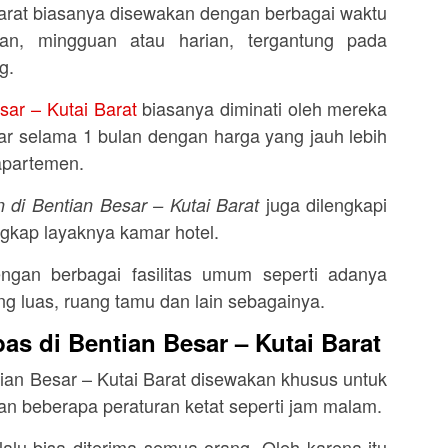
Barat biasanya disewakan dengan berbagai waktu
nan, mingguan atau harian, tergantung pada
g.
sar – Kutai Barat
biasanya diminati oleh mereka
r selama 1 bulan dengan harga yang jauh lebih
apartemen.
juga dilengkapi
n di Bentian Besar – Kutai Barat
ngkap layaknya kamar hotel.
ngan berbagai fasilitas umum seperti adanya
ng luas, ruang tamu dan lain sebagainya.
as di Bentian Besar – Kutai Barat
ian Besar – Kutai Barat disewakan khusus untuk
gan beberapa peraturan ketat seperti jam malam.
elalu bisa diterima semua orang. Oleh karena itu