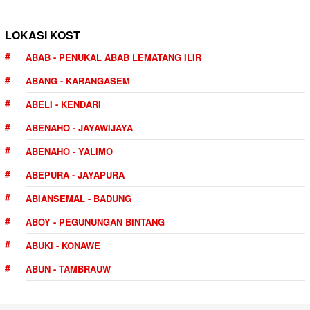
LOKASI KOST
ABAB - PENUKAL ABAB LEMATANG ILIR
ABANG - KARANGASEM
ABELI - KENDARI
ABENAHO - JAYAWIJAYA
ABENAHO - YALIMO
ABEPURA - JAYAPURA
ABIANSEMAL - BADUNG
ABOY - PEGUNUNGAN BINTANG
ABUKI - KONAWE
ABUN - TAMBRAUW