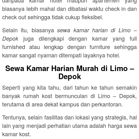
daripada kamar hotel maupun apartemen yang
biasanya lebih mahal dan dibatasi waktu check in dan
check out sehingga tidak cukup fleksibel.
Selain itu, biasanya
sewa kamar harian di Limo –
juga dilengkapi dengan kamar yang full
Depok
furnished atau lengkap dengan furniture sehingga
kamar sangat nyaman ditempati layaknya hotel.
Sewa Kamar Harian Murah di Limo –
Depok
Seperti yang kita tahu, dari tahun ke tahun semakin
banyak rumah kost bermunculan di Limo – Depok,
terutama di area dekat kampus dan perkantoran.
Tentunya, selain fasilitas dan lokasi yang strategis, hal
lain yang menjadi perhatian utama adalah harga sewa
kamar kost.