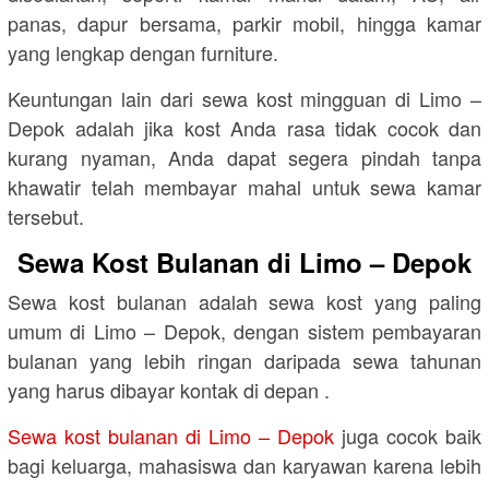
panas, dapur bersama, parkir mobil, hingga kamar
yang lengkap dengan furniture.
Keuntungan lain dari sewa kost mingguan di Limo –
Depok adalah jika kost Anda rasa tidak cocok dan
kurang nyaman, Anda dapat segera pindah tanpa
khawatir telah membayar mahal untuk sewa kamar
tersebut.
Sewa Kost Bulanan di Limo – Depok
Sewa kost bulanan adalah sewa kost yang paling
umum di Limo – Depok, dengan sistem pembayaran
bulanan yang lebih ringan daripada sewa tahunan
yang harus dibayar kontak di depan .
Sewa kost bulanan di Limo – Depok
juga cocok baik
bagi keluarga, mahasiswa dan karyawan karena lebih