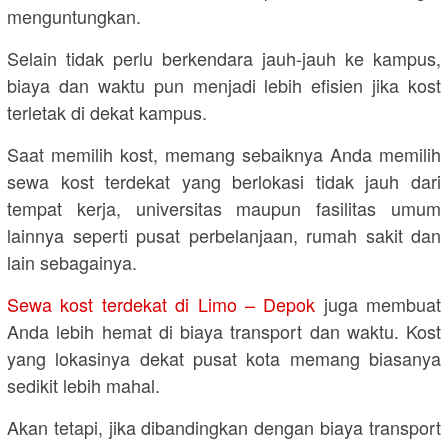
menguntungkan.
Selain tidak perlu berkendara jauh-jauh ke kampus,
biaya dan waktu pun menjadi lebih efisien jika kost
terletak di dekat kampus.
Saat memilih kost, memang sebaiknya Anda memilih
sewa kost terdekat yang berlokasi tidak jauh dari
tempat kerja, universitas maupun fasilitas umum
lainnya seperti pusat perbelanjaan, rumah sakit dan
lain sebagainya.
Sewa kost terdekat di Limo – Depok
juga membuat
Anda lebih hemat di biaya transport dan waktu. Kost
yang lokasinya dekat pusat kota memang biasanya
sedikit lebih mahal.
Akan tetapi, jika dibandingkan dengan biaya transport