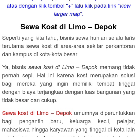
atas dengan klik tombol “+” lalu klik pada link “
view
“.
larger map
Sewa Kost di Limo – Depok
Seperti yang kita tahu, bisnis sewa hunian selalu laris
terutama sewa kost di area-area sekitar perkantoran
dan kampus di kota-kota besar.
Ya, bisnis
memang tidak
sewa kost di Limo – Depok
pernah sepi. Hal ini karena kost merupakan solusi
bagi mereka yang ingin memiliki tempat tinggal
dengan biaya terjangkau dengan luas bangunan yang
tidak besar dan cukup.
Sewa kost di Limo – Depok
umumnya diperuntukkan
bagi pengantin baru, keluarga kecil, pelajar,
mahasiswa hingga karyawan yang tinggal di kota lain