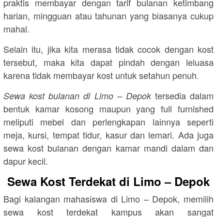
praktis membayar dengan tarif bulanan ketimbang
harian, mingguan atau tahunan yang biasanya cukup
mahal.
Selain itu, jika kita merasa tidak cocok dengan kost
tersebut, maka kita dapat pindah dengan leluasa
karena tidak membayar kost untuk setahun penuh.
tersedia dalam
Sewa kost bulanan di Limo – Depok
bentuk kamar kosong maupun yang full furnished
meliputi mebel dan perlengkapan lainnya seperti
meja, kursi, tempat tidur, kasur dan lemari. Ada juga
sewa kost bulanan dengan kamar mandi dalam dan
dapur kecil.
Sewa Kost Terdekat di Limo – Depok
Bagi kalangan mahasiswa di Limo – Depok, memilih
sewa kost terdekat kampus akan sangat