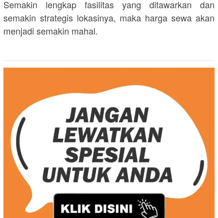
Semakin lengkap fasilitas yang ditawarkan dan
semakin strategis lokasinya, maka harga sewa akan
menjadi semakin mahal.