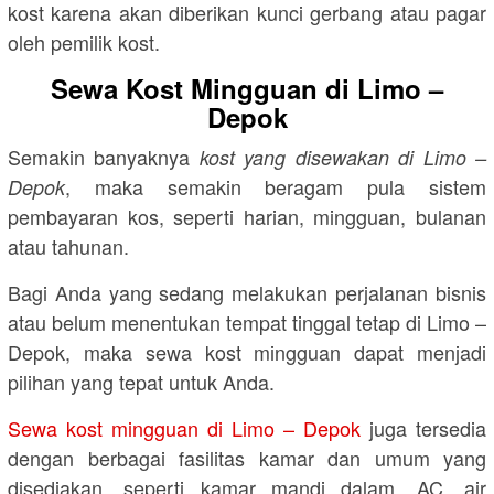
kost karena akan diberikan kunci gerbang atau pagar
oleh pemilik kost.
Sewa Kost Mingguan di Limo –
Depok
Semakin banyaknya
kost yang disewakan di Limo –
, maka semakin beragam pula sistem
Depok
pembayaran kos, seperti harian, mingguan, bulanan
atau tahunan.
Bagi Anda yang sedang melakukan perjalanan bisnis
atau belum menentukan tempat tinggal tetap di Limo –
Depok, maka sewa kost mingguan dapat menjadi
pilihan yang tepat untuk Anda.
Sewa kost mingguan di Limo – Depok
juga tersedia
dengan berbagai fasilitas kamar dan umum yang
disediakan, seperti kamar mandi dalam, AC, air