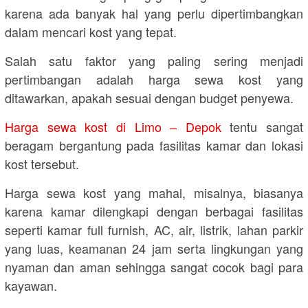
karena ada banyak hal yang perlu dipertimbangkan
dalam mencari kost yang tepat.
Salah satu faktor yang paling sering menjadi
pertimbangan adalah harga sewa kost yang
ditawarkan, apakah sesuai dengan budget penyewa.
Harga sewa kost di Limo – Depok
tentu sangat
beragam bergantung pada fasilitas kamar dan lokasi
kost tersebut.
Harga sewa kost yang mahal, misalnya, biasanya
karena kamar dilengkapi dengan berbagai fasilitas
seperti kamar full furnish, AC, air, listrik, lahan parkir
yang luas, keamanan 24 jam serta lingkungan yang
nyaman dan aman sehingga sangat cocok bagi para
kayawan.