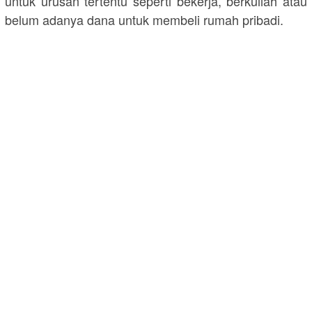
untuk urusan tertentu seperti bekerja, berkuliah atau
belum adanya dana untuk membeli rumah pribadi.