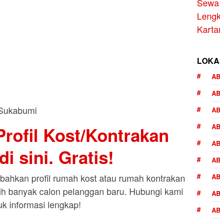
Sewa 
Lengk
Karta
LOKA
AB
A
AB
AB
rofil Kost/Kontrakan
AB
i sini. Gratis!
AB
ahkan profil rumah kost atau rumah kontrakan
AB
bih banyak calon pelanggan baru. Hubungi kami
AB
uk informasi lengkap!
AB