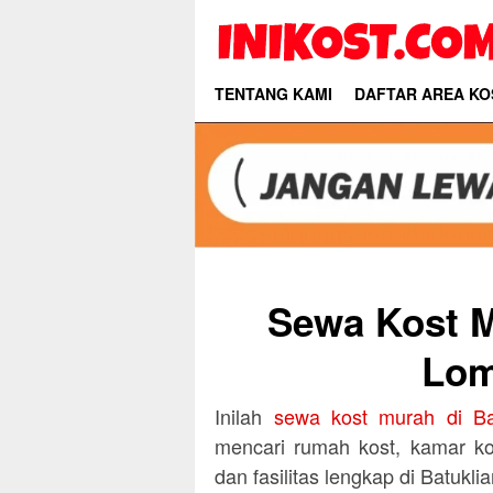
Skip
to
content
TENTANG KAMI
DAFTAR AREA KO
Sewa Kost M
Lom
Inilah
sewa kost murah di B
mencari rumah kost, kamar k
dan fasilitas lengkap di Batukl