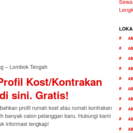
Sewa 
Leng
LOKA
AB
A
AB
AB
rofil Kost/Kontrakan
AB
AB
i sini. Gratis!
AB
ahkan profil rumah kost atau rumah kontrakan
AB
bih banyak calon pelanggan baru. Hubungi kami
AB
uk informasi lengkap!
AB