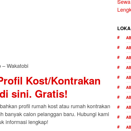
Sewa 
Lengk
LOKA
AB
A
AB
AB
rofil Kost/Kontrakan
AB
AB
i sini. Gratis!
AB
ahkan profil rumah kost atau rumah kontrakan
AB
bih banyak calon pelanggan baru. Hubungi kami
AB
uk informasi lengkap!
AB