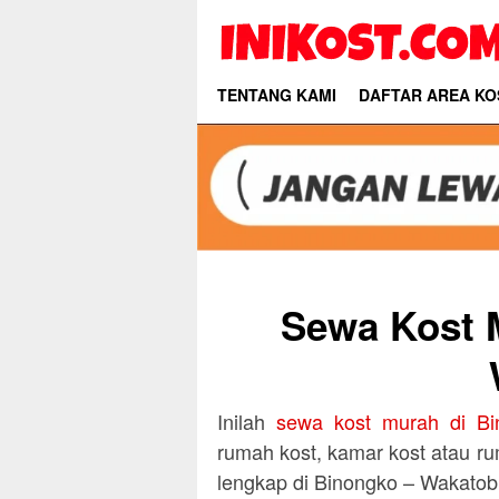
Skip
to
content
TENTANG KAMI
DAFTAR AREA KO
Sewa Kost 
Inilah
sewa kost murah di Bi
rumah kost, kamar kost atau ru
lengkap di Binongko – Wakatobi