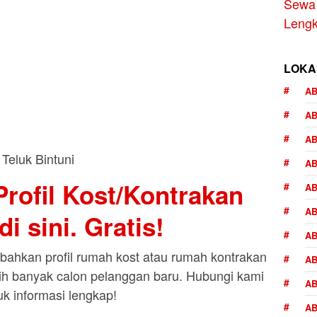
Sewa 
Lengk
LOKA
AB
A
AB
AB
rofil Kost/Kontrakan
AB
AB
i sini. Gratis!
AB
ahkan profil rumah kost atau rumah kontrakan
AB
bih banyak calon pelanggan baru. Hubungi kami
AB
uk informasi lengkap!
AB