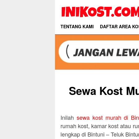
Skip
to
content
TENTANG KAMI
DAFTAR AREA KO
Sewa Kost Mur
Inilah
sewa kost murah di Bint
rumah kost, kamar kost atau ru
lengkap di Bintuni – Teluk Bintu