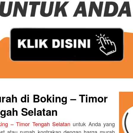
rah di Boking – Timor
gah Selatan
ing – Timor Tengah Selatan
untuk Anda yang
ost atau rumah kontrakan dengan harga murah