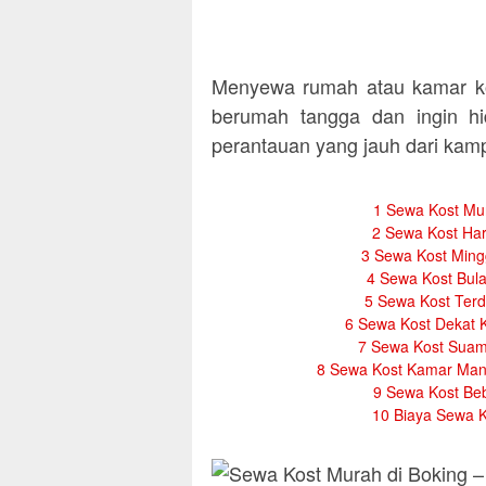
Menyewa rumah atau kamar ko
berumah tangga dan ingin hi
perantauan yang jauh dari ka
1
Sewa Kost Mur
2
Sewa Kost Har
3
Sewa Kost Ming
4
Sewa Kost Bula
5
Sewa Kost Terd
6
Sewa Kost Dekat 
7
Sewa Kost Suami
8
Sewa Kost Kamar Mand
9
Sewa Kost Beb
10
Biaya Sewa K