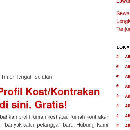
Lawa
Sewa 
Lengk
Tanju
LOKA
AB
A
AB
AB
rofil Kost/Kontrakan
AB
i sini. Gratis!
AB
ahkan profil rumah kost atau rumah kontrakan
AB
bih banyak calon pelanggan baru. Hubungi kami
AB