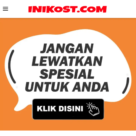
Skip
Mobile
to
Menu
content