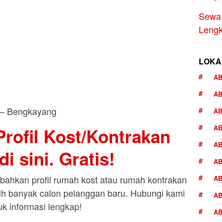
Sewa 
Lengka
LOKA
AB
A
AB
AB
rofil Kost/Kontrakan
AB
i sini. Gratis!
AB
ahkan profil rumah kost atau rumah kontrakan
AB
bih banyak calon pelanggan baru. Hubungi kami
AB
uk informasi lengkap!
AB