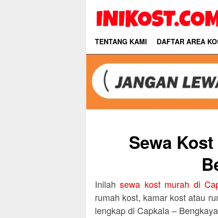
Skip
to
content
TENTANG KAMI
DAFTAR AREA KO
Sewa Kost 
B
Inilah
sewa kost murah di Ca
rumah kost, kamar kost atau ru
lengkap di Capkala – Bengkaya